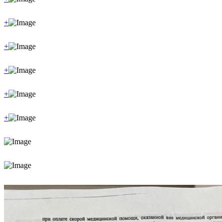
+
+
+
+
+